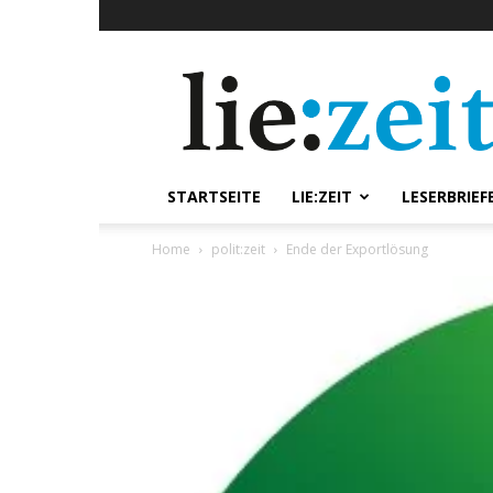
lie:zeit
online
STARTSEITE
LIE:ZEIT
LESERBRIEF
Home
polit:zeit
Ende der Exportlösung