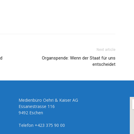
Next article
ad
Organspende: Wenn der Staat für uns
entscheidet
Medienbüro Oehri & Kaiser AG
Essanestrasse 116
9492 Eschen
Telefon +423 375 90 00