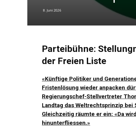
8. Juni 2026
Parteibühne: Stellun
der Freien Liste
«Künftige Politiker und Generation
Fristenlösung wieder anpacken dür
Regierungschef-Stellvertreter Tho
Landtag das Weltrechtsprinzip bei
Gleichzeitig räumte er ein: «Da w
hinunterfliessen.»