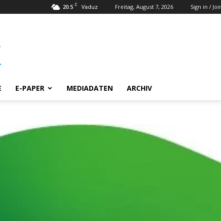
C
20.5
Freitag, August 7, 2026
Sign in / Joi
Vaduz
E
E-PAPER
MEDIADATEN
ARCHIV