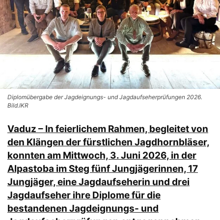
Diplomübergabe der Jagdeignungs- und Jagdaufseherprüfungen 2026.
Bild.IKR
Vaduz – In feierlichem Rahmen, begleitet von
den Klängen der fürstlichen Jagdhornbläser,
konnten am Mittwoch, 3. Juni 2026, in der
Alpastoba im Steg fünf Jungjägerinnen, 17
Jungjäger, eine Jagdaufseherin und drei
Jagdaufseher ihre Diplome für die
bestandenen Jagdeignungs- und