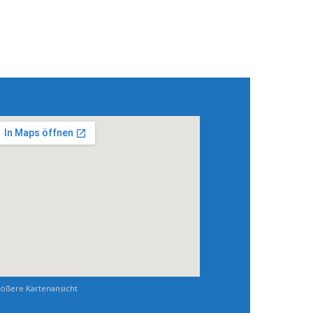
ößere Kartenansicht