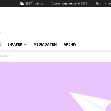
C
25.5
Donnerstag, August 6, 2026
Sign in / Joi
Vaduz
E
E-PAPER
MEDIADATEN
ARCHIV
aterland!