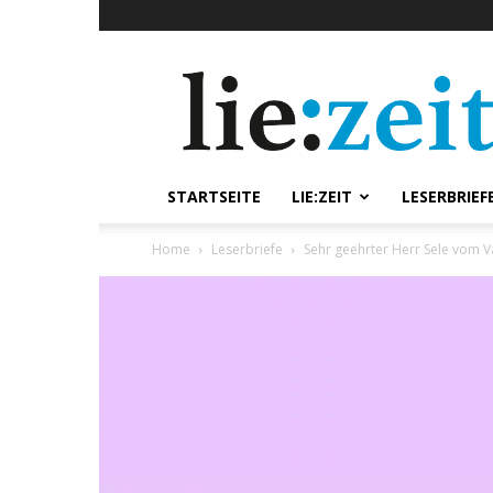
lie:zeit
online
STARTSEITE
LIE:ZEIT
LESERBRIEF
Home
Leserbriefe
Sehr geehrter Herr Sele vom V