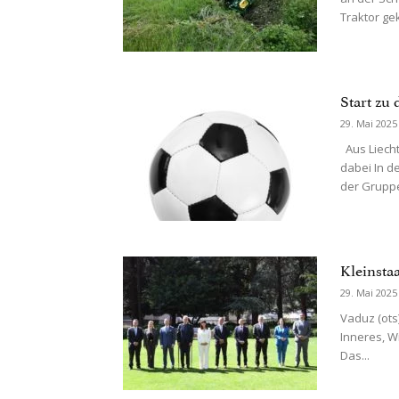
Traktor ge
Start zu 
29. Mai 2025
Aus Liecht
dabei In d
der Gruppe
Kleinsta
29. Mai 2025
Vaduz (ots
Inneres, W
Das...