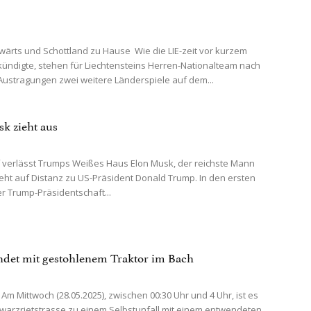
ärts und Schottland zu Hause Wie die LIE-zeit vor kurzem
kündigte, stehen für Liechtensteins Herren-Nationalteam nach
ustragungen zwei weitere Länderspiele auf dem...
k zieht aus
 verlässt Trumps Weißes Haus Elon Musk, der reichste Mann
geht auf Distanz zu US-Präsident Donald Trump. In den ersten
 Trump-Präsidentschaft...
det mit gestohlenem Traktor im Bach
Am Mittwoch (28.05.2025), zwischen 00:30 Uhr und 4 Uhr, ist es
warzrietstrasse zu einem Selbstunfall mit einem entwendeten