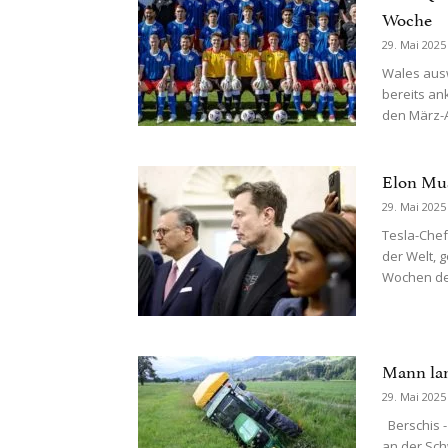
Woche
29. Mai 2025
Wales ausw
bereits an
den März-A
Elon Mus
29. Mai 2025
Tesla-Chef
der Welt, 
Wochen der
Mann lan
29. Mai 2025
Berschis - 
an der Sch