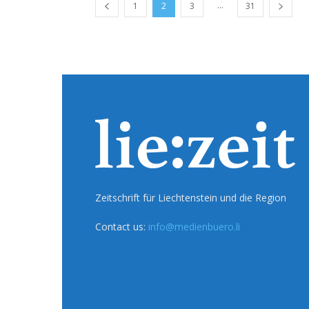
...
1
2
3
31
Zeitschrift für Liechtenstein und die Region
Contact us:
info@medienbuero.li