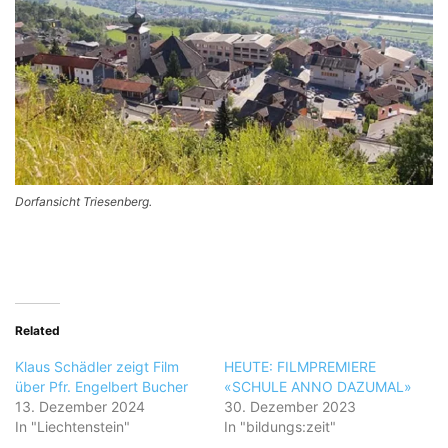
Dorfansicht Triesenberg.
Related
Klaus Schädler zeigt Film
HEUTE: FILMPREMIERE
über Pfr. Engelbert Bucher
«SCHULE ANNO DAZUMAL»
13. Dezember 2024
30. Dezember 2023
In "Liechtenstein"
In "bildungs:zeit"