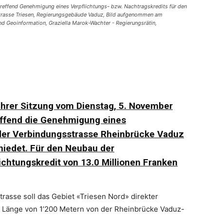
treffend Genehmigung eines Verpflichtungs- bzw. Nachtragskredits für den
strasse Triesen, Regierungsgebäude Vaduz, Bild aufgenommen am
und Geoinformation, Graziella Marok-Wachter - Regierungsrätin,
 ihrer Sitzung vom Dienstag, 5. November
effend die Genehmigung eines
 der Verbindungsstrasse Rheinbrücke Vaduz
hiedet. Für den Neubau der
ichtungskredit von 13.0 Millionen Franken
rasse soll das Gebiet «Triesen Nord» direkter
ne Länge von 1’200 Metern von der Rheinbrücke Vaduz-