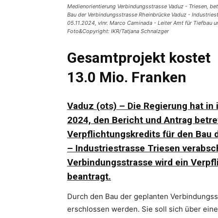
Medienorientierung Verbindungsstrasse Vaduz - Triesen, be
Bau der Verbindungsstrasse Rheinbrücke Vaduz - Industrie
05.11.2024, vlnr. Marco Caminada - Leiter Amt für Tiefbau 
Foto&Copyright: IKR/Tatjana Schnalzger
Gesamtprojekt kostet
13.0 Mio. Franken
Vaduz (ots) – Die Regierung hat in
2024, den Bericht und Antrag betr
Verpflichtungskredits für den Bau
– Industriestrasse Triesen verabsc
Verbindungsstrasse wird ein Verpfl
beantragt.
Durch den Bau der geplanten Verbindungsst
erschlossen werden. Sie soll sich über ei