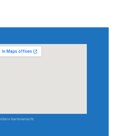
ößere Kartenansicht