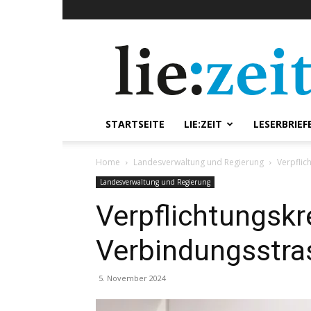
lie:zeit
online
STARTSEITE
LIE:ZEIT
LESERBRIEF
Home
Landesverwaltung und Regierung
Verpflic
Landesverwaltung und Regierung
Verpflichtungskr
Verbindungsstra
5. November 2024