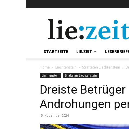
lie:zeit
online
STARTSEITE
LIE:ZEIT
LESERBRIEF
Home
Liechtenstein
Straftaten Liechtenstein
D
Liechtenstein
Straftaten Liechtenstein
Dreiste Betrüger
Androhungen p
5. November 2024