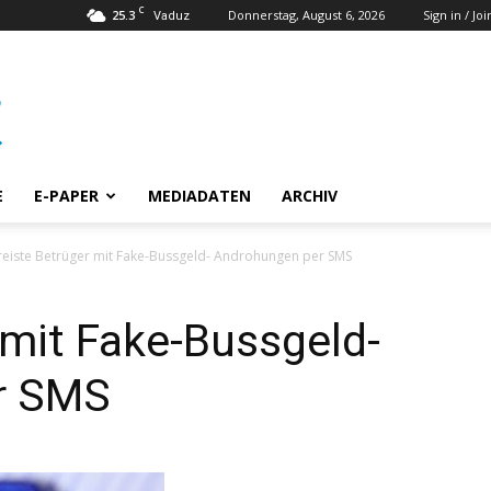
C
25.3
Donnerstag, August 6, 2026
Sign in / Joi
Vaduz
E
E-PAPER
MEDIADATEN
ARCHIV
reiste Betrüger mit Fake-Bussgeld- Androhungen per SMS
 mit Fake-Bussgeld-
er SMS