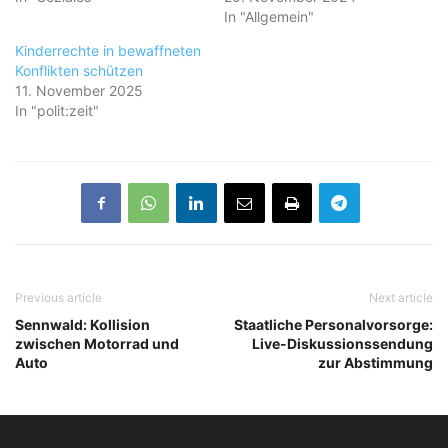
In "Allgemein"
Kinderrechte in bewaffneten
Konflikten schützen
11. November 2025
In "polit:zeit"
Previous article
Next article
Sennwald: Kollision
Staatliche Personalvorsorge:
zwischen Motorrad und
Live-Diskussionssendung
Auto
zur Abstimmung