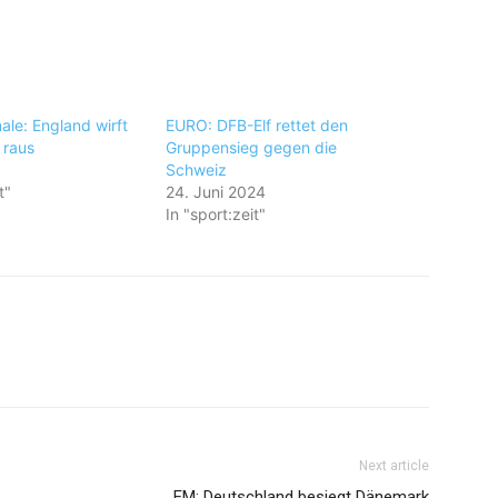
nale: England wirft
EURO: DFB-Elf rettet den
 raus
Gruppensieg gegen die
Schweiz
t"
24. Juni 2024
In "sport:zeit"
Next article
EM: Deutschland besiegt Dänemark