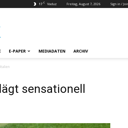
C
17
Freitag, August 7, 2026
Sign in / Joi
Vaduz
E
E-PAPER
MEDIADATEN
ARCHIV
Italien
ägt sensationell