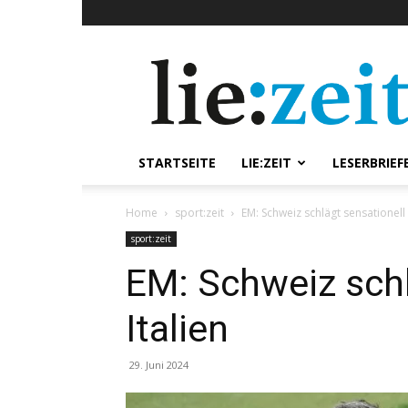
lie:zeit
online
STARTSEITE
LIE:ZEIT
LESERBRIEF
Home
sport:zeit
EM: Schweiz schlägt sensationell 
sport:zeit
EM: Schweiz schl
Italien
29. Juni 2024