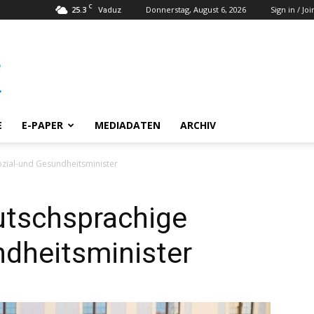
C
25.3
Donnerstag, August 6, 2026
Sign in / Joi
Vaduz
E
E-PAPER
MEDIADATEN
ARCHIV
Sozial-und Gesundheitsminister
eutschsprachige
ndheitsminister