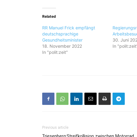
Related
RR Manuel Frick empfängt
Regierungsr
deutschsprachige
Arbeitsbesu
Gesundheitsminister
30. Juni 20
18. November 2022
In "polit:zeit
In "polit:zeit"
Previous article
Triesenberg:Streifkollision zwischen Motorrad