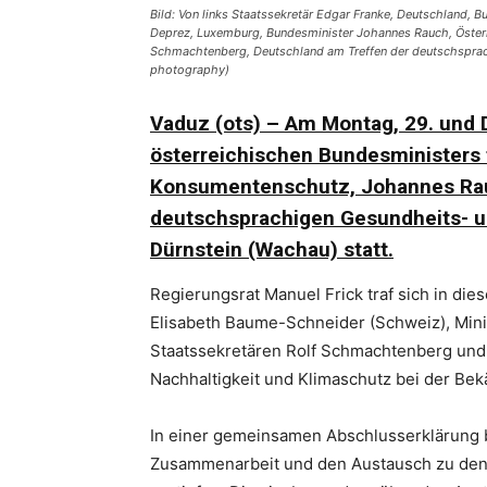
Bild: Von links Staatssekretär Edgar Franke, Deutschland, 
Deprez, Luxemburg, Bundesminister Johannes Rauch, Österre
Schmachtenberg, Deutschland am Treffen der deutschsprachi
photography)
Vaduz (ots) – Am Montag, 29. und D
österreichischen Bundesministers 
Konsumentenschutz, Johannes Rauc
deutschsprachigen Gesundheits- un
Dürnstein (Wachau) statt.
Regierungsrat Manuel Frick traf sich in d
Elisabeth Baume-Schneider (Schweiz), Min
Staatssekretären Rolf Schmachtenberg und
Nachhaltigkeit und Klimaschutz bei der B
In einer gemeinsamen Abschlusserklärung 
Zusammenarbeit und den Austausch zu den 