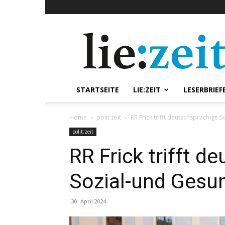
lie:zeit
online
STARTSEITE
LIE:ZEIT
LESERBRIEF
Home
polit:zeit
RR Frick trifft deutschsprachige 
polit:zeit
RR Frick trifft d
Sozial-und Gesu
30. April 2024