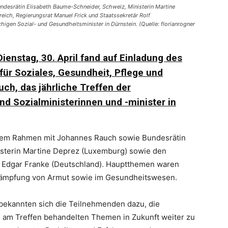
Bundesrätin Elisabeth Baume-Schneider, Schweiz, Ministerin Martine
ich, Regierungsrat Manuel Frick und Staatssekretär Rolf
gen Sozial- und Gesundheitsminister in Dürnstein. (Quelle: florianrogner
ienstag, 30. April fand auf Einladung des
für Soziales, Gesundheit, Pflege und
h, das jährliche Treffen der
d Sozialministerinnen und -minister in
iesem Rahmen mit Johannes Rauch sowie Bundesrätin
isterin Martine Deprez (Luxemburg) sowie den
 Edgar Franke (Deutschland). Hauptthemen waren
ekämpfung von Armut sowie im Gesundheitswesen.
bekannten sich die Teilnehmenden dazu, die
am Treffen behandelten Themen in Zukunft weiter zu