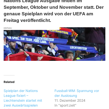
Nations League Ausgabe finden im
September, Oktober und November statt. Der
genaue Spielplan wird von der UEFA am
Freitag veröffentlicht.
Related
Spielplan der Nations
Fussball-WM: Spannung vor
League fixiert –
der Auslosung
Liechtenstein startet mit
11. Dezember 2024
zwei Auswärtsspielen
In "sport:zeit"