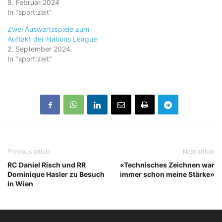
9. Februar 2024
In "sport:zeit"
Zwei Auswärtsspiele zum
Auftakt der Nations League
2. September 2024
In "sport:zeit"
Previous article
Next article
RC Daniel Risch und RR
«Technisches Zeichnen war
Dominique Hasler zu Besuch
immer schon meine Stärke»
in Wien