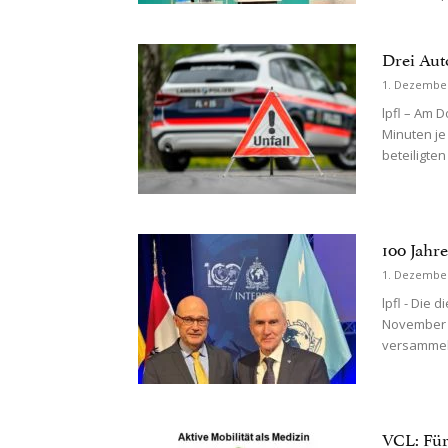
Drei Auto
1. Dezembe
lpfl – Am 
Minuten je
beteiligten
100 Jahr
1. Dezembe
lpfl - Die
November b
versammelt
VCL: Fü