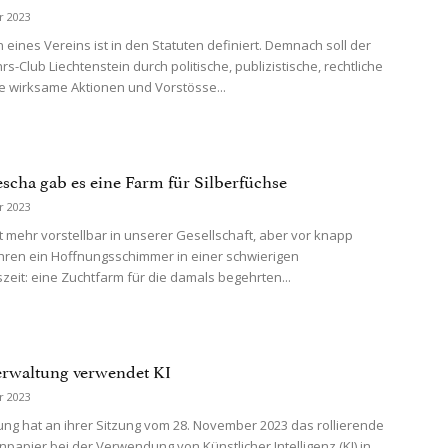
r 2023
 eines Vereins ist in den Statuten definiert. Demnach soll der
s-Club Liechtenstein durch politische, publizistische, rechtliche
 wirksame Aktionen und Vorstösse...
scha gab es eine Farm für Silberfüchse
r 2023
t mehr vorstellbar in unserer Gesellschaft, aber vor knapp
hren ein Hoffnungsschimmer in einer schwierigen
szeit: eine Zuchtfarm für die damals begehrten...
rwaltung verwendet KI
r 2023
ung hat an ihrer Sitzung vom 28. November 2023 das rollierende
papier bei der Verwendung von Künstlicher Intelligenz (KI) in