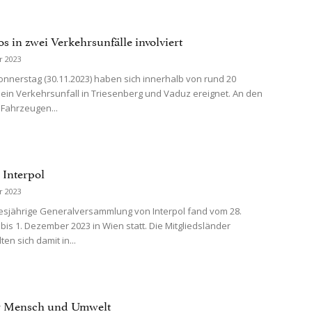
s in zwei Verkehrsunfälle involviert
r 2023
Donnerstag (30.11.2023) haben sich innerhalb von rund 20
 ein Verkehrsunfall in Triesenberg und Vaduz ereignet. An den
 Fahrzeugen...
e Interpol
r 2023
 diesjährige Generalversammlung von Interpol fand vom 28.
is 1. Dezember 2023 in Wien statt. Die Mitgliedsländer
en sich damit in...
r Mensch und Umwelt