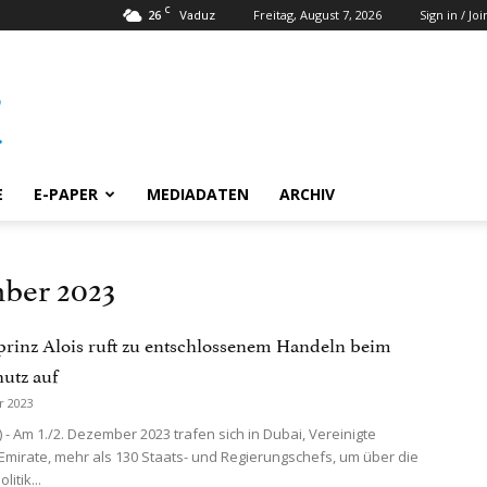
C
26
Freitag, August 7, 2026
Sign in / Joi
Vaduz
E
E-PAPER
MEDIADATEN
ARCHIV
ber 2023
prinz Alois ruft zu entschlossenem Handeln beim
utz auf
r 2023
 - Am 1./2. Dezember 2023 trafen sich in Dubai, Vereinigte
Emirate, mehr als 130 Staats- und Regierungschefs, um über die
itik...