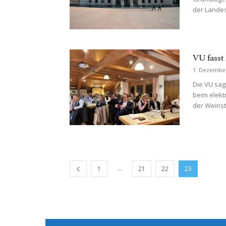
der Landes
VU fasst
1. Dezembe
Die VU sag
beim elekt
der Weinst
...
1
21
22
23