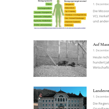
1. Dezembe
Die Mission
VCL Verkehr
und andere
Auf Mase
1. Dezembe
Heute nich
hundert Ja
Wirtschaft
Landesve
1. Dezembe
Die Regier
Grundlagen