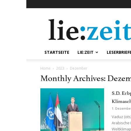
lie:zeit
online
STARTSEITE
LIE:ZEIT
LESERBRIEF
Home
2023
Dezember
Monthly Archives: Dezem
S.D. Erb
Klimasch
1. Dezembe
Vaduz (ots)
Arabische 
Weltklimapol