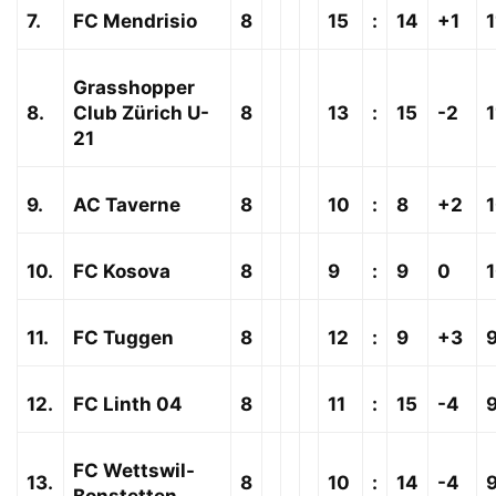
7.
FC Mendrisio
8
15
:
14
+1
1
Grasshopper
8.
Club Zürich U-
8
13
:
15
-2
1
21
9.
AC Taverne
8
10
:
8
+2
10.
FC Kosova
8
9
:
9
0
11.
FC Tuggen
8
12
:
9
+3
12.
FC Linth 04
8
11
:
15
-4
FC Wettswil-
13.
8
10
:
14
-4
Bonstetten