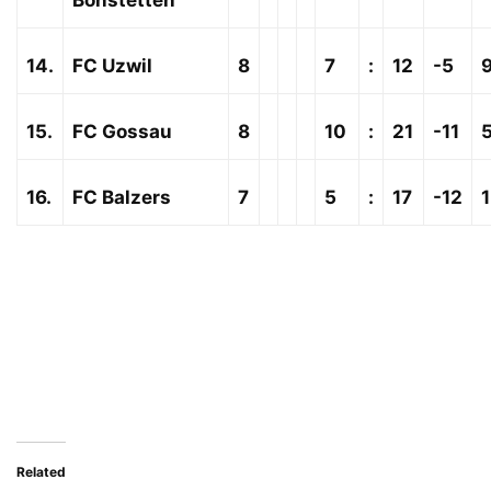
14.
FC Uzwil
8
7
:
12
-5
15.
FC Gossau
8
10
:
21
-11
16.
FC Balzers
7
5
:
17
-12
1
Related