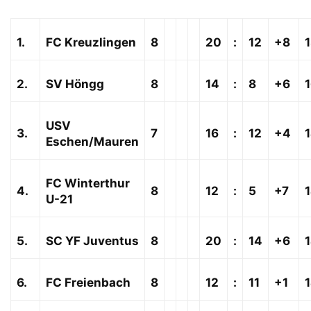
1.
FC Kreuzlingen
8
20
:
12
+8
2.
SV Höngg
8
14
:
8
+6
USV
3.
7
16
:
12
+4
Eschen/Mauren
FC Winterthur
4.
8
12
:
5
+7
U-21
5.
SC YF Juventus
8
20
:
14
+6
6.
FC Freienbach
8
12
:
11
+1