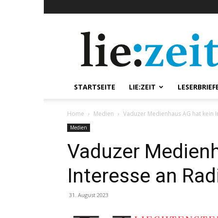
lie:zeit
online
STARTSEITE
LIE:ZEIT
LESERBRIEF
Home
Medien
Vaduzer Medienhaus AG hat kein I
Medien
Vaduzer Medienh
Interesse an Rad
31. August 2023