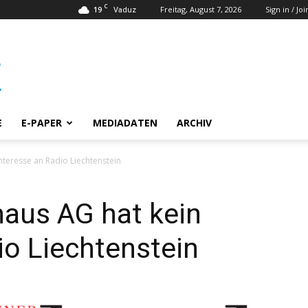
C
19
Freitag, August 7, 2026
Sign in / Joi
Vaduz
E
E-PAPER
MEDIADATEN
ARCHIV
nteresse an Radio Liechtenstein
aus AG hat kein
io Liechtenstein