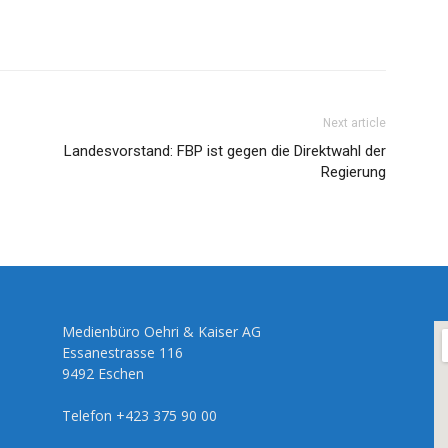
Next article
Landesvorstand: FBP ist gegen die Direktwahl der
Regierung
Medienbüro Oehri & Kaiser AG
Essanestrasse 116
9492 Eschen
Telefon +423 375 90 00