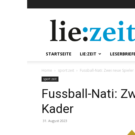
lie:zeit
online
STARTSEITE
LIE:ZEIT
LESERBRIEF
Home
sport:zeit
Fussball-Nati: Zwei neue Spieler
sport:zeit
Fussball-Nati: Z
Kader
31. August 2023