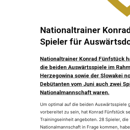
Nationaltrainer Konra
Spieler für Auswärtsd
Nationaltrainer Konrad Fünfstück 
die beiden Auswärtsspiele im Rahm
Herzegowina sowie der Slowakei no
Debütanten vom Juni auch zwei Spie
Nationalmannschaft waren.
Um optimal auf die beiden Auswärtsspiele
vorbereitet zu sein, hat Konrad Fünfstück s
Trainingseinheit angeboten. 28 Spieler, die
Nationalmannschaft in Frage kommen, haben 