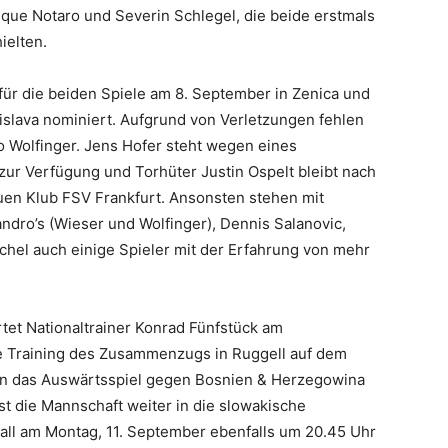
que Notaro und Severin Schlegel, die beide erstmals
ielten.
für die beiden Spiele am 8. September in Zenica und
tislava nominiert. Aufgrund von Verletzungen fehlen
o Wolfinger. Jens Hofer steht wegen eines
zur Verfügung und Torhüter Justin Ospelt bleibt nach
en Klub FSV Frankfurt. Ansonsten stehen mit
ndro’s (Wieser und Wolfinger), Dennis Salanovic,
chel auch einige Spieler mit der Erfahrung von mehr
rtet Nationaltrainer Konrad Fünfstück am
le Training des Zusammenzugs in Ruggell auf dem
nn das Auswärtsspiel gegen Bosnien & Herzegowina
ist die Mannschaft weiter in die slowakische
ball am Montag, 11. September ebenfalls um 20.45 Uhr