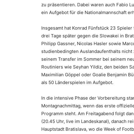
zu präsentieren. Dabei waren auch Fabio Lu
ein Aufgebot für die Nationalmannschaft erh
Insgesamt hat Konrad Fünfstück 23 Spieler 
drei Tage später gegen die Slowakei in Bra
Philipp Gassner, Nicolas Hasler sowie Marc
studienbedingten Auslandaufenthalts nicht 
seinem Transfer im Sommer bei seinem neu
Routiniers wie Seyhan Yildiz, den beiden Sa
Maximilian Göppel oder Goalie Benjamin Bü
als 50 Länderspielen im Aufgebot.
In die intensive Phase der Vorbereitung sta
Montagnachmittag, wenn das erste offiziel
Programm steht. Am Freitagabend folgt da
(20.45 Uhr, live im Landeskanal), danach re
Hauptstadt Bratislava, wo die Week of Foot