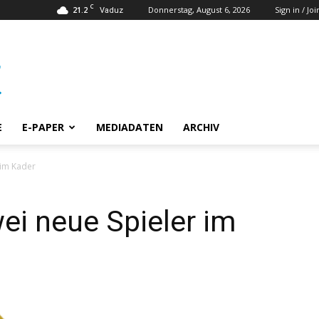
C
21.2
Donnerstag, August 6, 2026
Sign in / Joi
Vaduz
E
E-PAPER
MEDIADATEN
ARCHIV
 im Kader
wei neue Spieler im