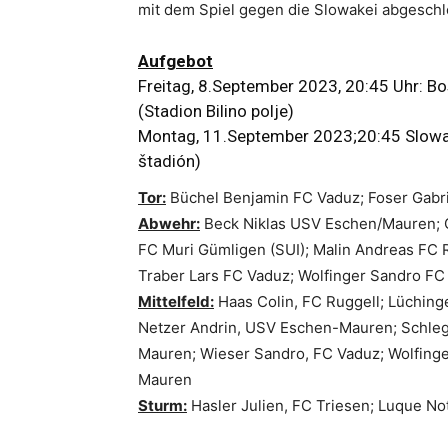
mit dem Spiel gegen die Slowakei abgeschl
Aufgebot
Freitag, 8.September 2023, 20:45 Uhr: B
(Stadion Bilino polje)
Montag, 11.September 2023;20:45 Slowake
štadión)
Tor:
Büchel Benjamin FC Vaduz; Foser Gabri
Abwehr:
Beck Niklas USV Eschen/Mauren; 
FC Muri Gümligen (SUI); Malin Andreas FC 
Traber Lars FC Vaduz; Wolfinger Sandro FC
Mittelfeld:
Haas Colin, FC Ruggell; Lüching
Netzer Andrin, USV Eschen-Mauren; Schleg
Mauren; Wieser Sandro, FC Vaduz; Wolfinge
Mauren
Sturm:
Hasler Julien, FC Triesen; Luque No