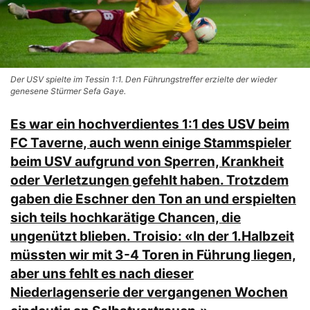
Der USV spielte im Tessin 1:1. Den Führungstreffer erzielte der wieder
genesene Stürmer Sefa Gaye.
Es war ein hochverdientes 1:1 des USV beim
FC Taverne, auch wenn einige Stammspieler
beim USV aufgrund von Sperren, Krankheit
oder Verletzungen gefehlt haben. Trotzdem
gaben die Eschner den Ton an und erspielten
sich teils hochkarätige Chancen, die
ungenützt blieben. Troisio: «In der 1.Halbzeit
müssten wir mit 3-4 Toren in Führung liegen,
aber uns fehlt es nach dieser
Niederlagenserie der vergangenen Wochen