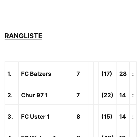
RANGLISTE
1.
FC Balzers
7
(17)
28
:
2.
Chur 97 1
7
(22)
14
:
3.
FC Uster 1
8
(15)
14
: