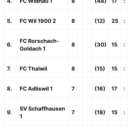
4.
FC Widnau 1
8
(48)
17
:
5.
FC Wil 1900 2
8
(12)
25
:
FC Rorschach-
6.
8
(30)
15
:
Goldach 1
7.
FC Thalwil
8
(15)
15
:
8.
FC Adliswil 1
7
(16)
17
:
SV Schaffhausen
9.
7
(18)
15
:
1