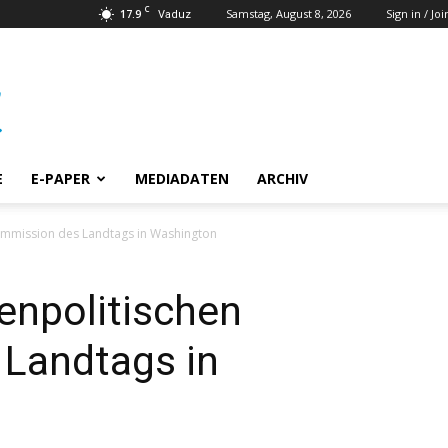
C
17.9
Samstag, August 8, 2026
Sign in / Joi
Vaduz
E
E-PAPER
MEDIADATEN
ARCHIV
ommission des Landtags in Washington
enpolitischen
Landtags in