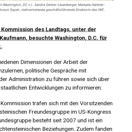
n Washington, DC v.l.: Sandra Gerber-Leuenberger, Manuela Haldner-
Monsio Sayeh, stellvertretende geschäftsführende Direktorin des IWF,
e Kommission des Landtags, unter der
Kaufmann, besuchte Washington, D.C. für
.
hiedenen Dimensionen der Arbeit der
nzulernen, politische Gespräche mit
er Administration zu führen sowie sich über
rstaatlichen Entwicklungen zu informieren.
n Kommission trafen sich mit den Vorsitzenden
ensteinischen Freundesgruppe im US-Kongress
undesgruppe besteht seit 2007 und ist ein
liechtensteinischen Beziehungen. Zudem fanden