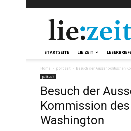
lie:zeit
online
STARTSEITE
LIE:ZEIT
LESERBRIEF
Home
polit:zeit
Besuch der Aussenpolitischen K
polit:zeit
Besuch der Auss
Kommission des 
Washington