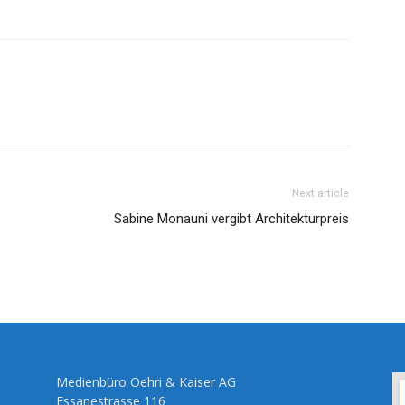
Next article
Sabine Monauni vergibt Architekturpreis
Medienbüro Oehri & Kaiser AG
Essanestrasse 116