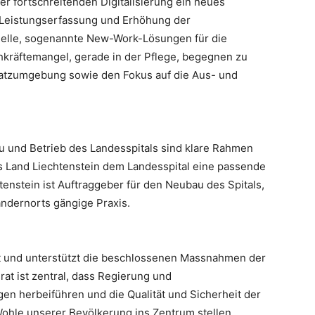
der fortschreitenden Digitalisierung ein neues
e Leistungserfassung und Erhöhung der
delle, sogenannte New-Work-Lösungen für die
hkräftemangel, gerade in der Pflege, begegnen zu
latzumgebung sowie den Fokus auf die Aus- und
u und Betrieb des Landesspitals sind klare Rahmen
as Land Liechtenstein dem Landesspital eine passende
tenstein ist Auftraggeber für den Neubau des Spitals,
 andernorts gängige Praxis.
st und unterstützt die beschlossenen Massnahmen der
rat ist zentral, dass Regierung und
n herbeiführen und die Qualität und Sicherheit der
ohle unserer Bevölkerung ins Zentrum stellen.