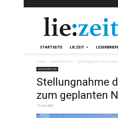
lie:zeit
online
STARTSEITE
LIE:ZEIT
LESERBRIEF
Home
wirtschafts:zeit
Stellungnahme des Landes
wirtschafts:zeit
Stellungnahme d
zum geplanten 
13. Juli 2022