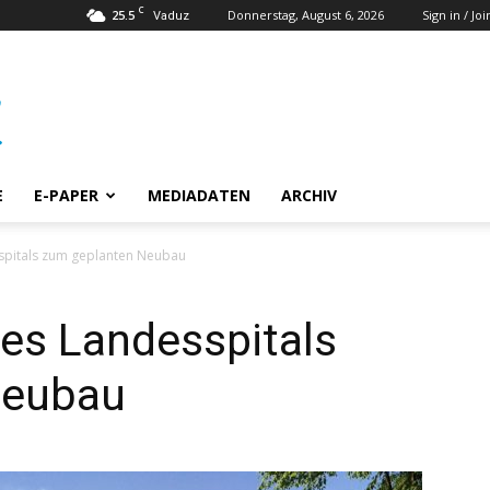
C
25.5
Donnerstag, August 6, 2026
Sign in / Joi
Vaduz
E
E-PAPER
MEDIADATEN
ARCHIV
spitals zum geplanten Neubau
es Landesspitals
Neubau