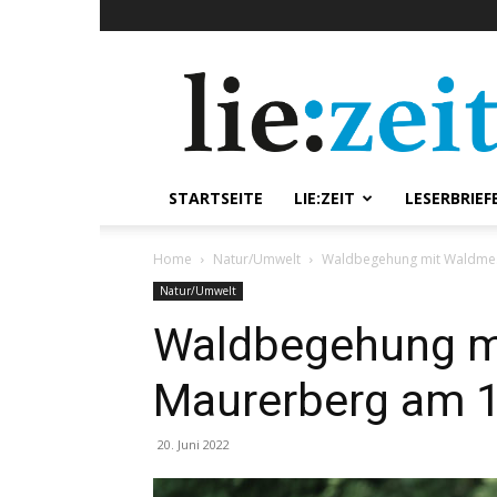
lie:zeit
online
STARTSEITE
LIE:ZEIT
LESERBRIEF
Home
Natur/Umwelt
Waldbegehung mit Waldmes
Natur/Umwelt
Waldbegehung m
Maurerberg am 1
20. Juni 2022