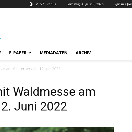
C
21.5
Samstag, August 8, 2026
Sign in / Joi
Vaduz
E
E-PAPER
MEDIADATEN
ARCHIV
se am Maurerberg am 12. Juni 2022
it Waldmesse am
2. Juni 2022