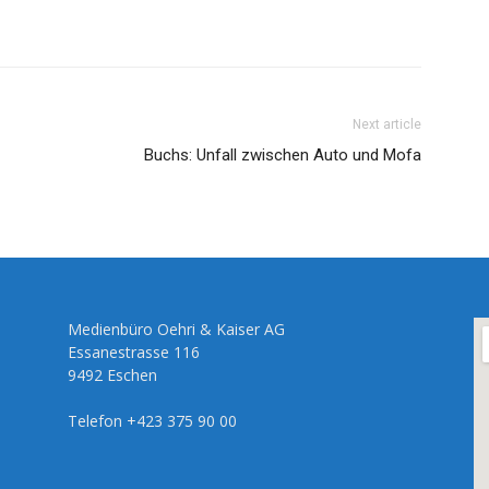
Next article
Buchs: Unfall zwischen Auto und Mofa
Medienbüro Oehri & Kaiser AG
Essanestrasse 116
9492 Eschen
Telefon +423 375 90 00