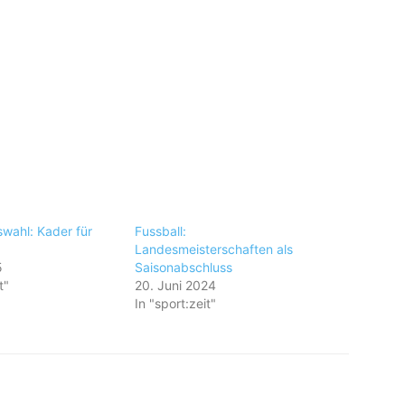
swahl: Kader für
Fussball:
Landesmeisterschaften als
5
Saisonabschluss
t"
20. Juni 2024
In "sport:zeit"