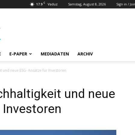
C
17.9
Samstag, August 8, 2026
Sign in / Joi
Vaduz
E
E-PAPER
MEDIADATEN
ARCHIV
it und neue ESG- Ansätze für Investoren
chhaltigkeit und neue
 Investoren