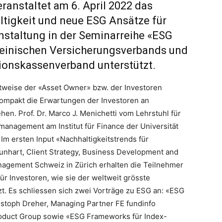
eranstaltet am 6. April 2022 das
ltigkeit und neue ESG Ansätze für
nstaltung in der Seminarreihe «ESG
einischen Versicherungsverbands und
ionskassenverband unterstützt.
chtweise der «Asset Owner» bzw. der Investoren
ompakt die Erwartungen der Investoren an
en. Prof. Dr. Marco J. Menichetti vom Lehrstuhl für
management am Institut für Finance der Universität
Im ersten Input «Nachhaltigkeitstrends für
Brunhart, Client Strategy, Business Development and
anagement Schweiz in Zürich erhalten die Teilnehmer
für Investoren, wie sie der weltweit grösste
. Es schliessen sich zwei Vorträge zu ESG an: «ESG
istoph Dreher, Managing Partner FE fundinfo
roduct Group sowie «ESG Frameworks für Index-