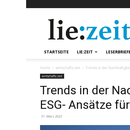
lie:zeit
online
STARTSEITE
LIE:ZEIT
LESERBRIEF
Home
wirtschafts:zeit
Trends in der Nachhaltigke
wirtschafts:zeit
Trends in der Na
ESG- Ansätze für
31. März 2022