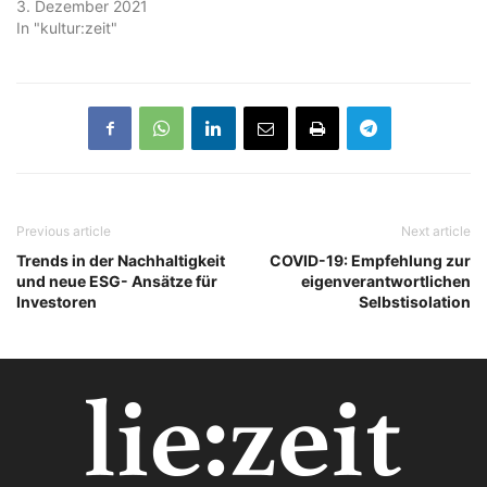
3. Dezember 2021
In "kultur:zeit"
Previous article
Next article
Trends in der Nachhaltigkeit
COVID-19: Empfehlung zur
und neue ESG- Ansätze für
eigenverantwortlichen
Investoren
Selbstisolation