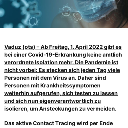
Vaduz (ots) – Ab Freitag, 1. April 2022 gibt es
bei einer Covid-19-Erkrankung keine amtlich
verordnete Isolation mehr. Die Pandemie ist
nicht vorbei: Es stecken sich jeden Tag viele
Personen mit dem Virus an. Daher sind
Personen mit Krankheitssymptomen
weiterhin aufgerufen, sich testen zu lassen
und sich nun eigenverantwortlich zu
isolieren, um Ansteckungen zu vermeiden.
Das aktive Contact Tracing wird per Ende