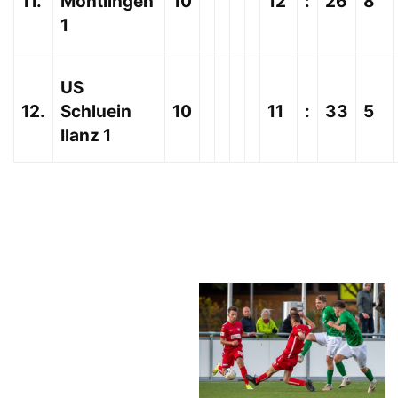
11.
Montlingen
10
12
:
26
8
1
US
12.
Schluein
10
11
:
33
5
Ilanz 1