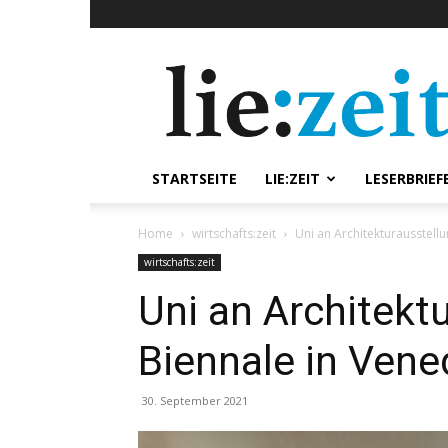
lie:zeit
online
STARTSEITE
LIE:ZEIT
LESERBRIEF
Home
wirtschafts:zeit
Uni an Architekturausstellu
wirtschafts:zeit
Uni an Architekt
Biennale in Vene
30. September 2021