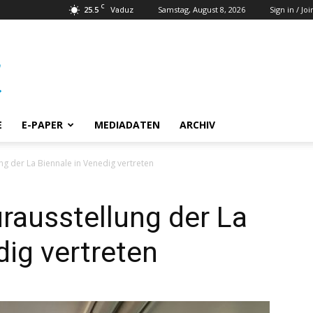
C
25.5
Samstag, August 8, 2026
Sign in / Joi
Vaduz
E
E-PAPER
MEDIADATEN
ARCHIV
ng der La Biennale in Venedig vertreten
urausstellung der La
dig vertreten