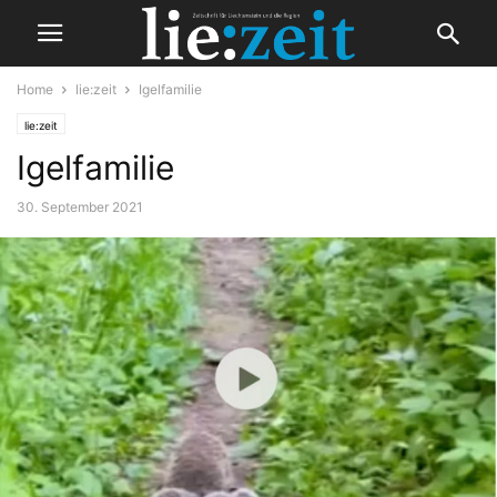
Home
lie:zeit
Igelfamilie
lie:zeit
Igelfamilie
30. September 2021