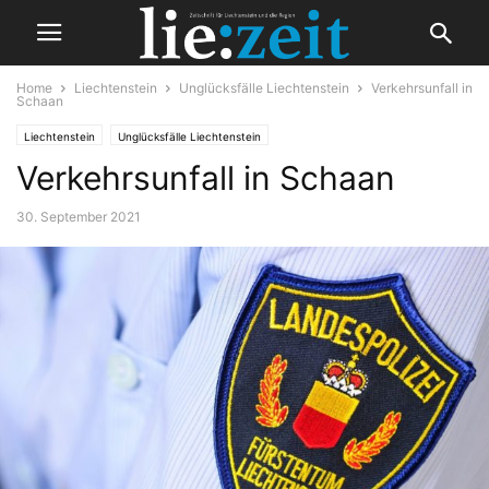
Home
Liechtenstein
Unglücksfälle Liechtenstein
Verkehrsunfall in
Schaan
Liechtenstein
Unglücksfälle Liechtenstein
Verkehrsunfall in Schaan
30. September 2021