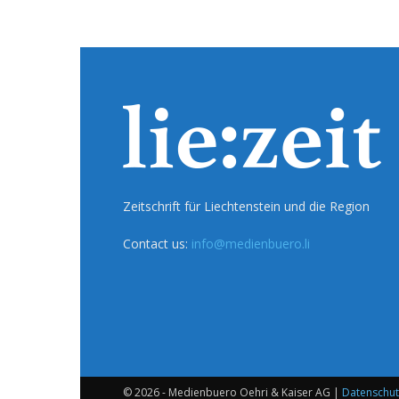
Zeitschrift für Liechtenstein und die Region
Contact us:
info@medienbuero.li
© 2026 - Medienbuero Oehri & Kaiser AG |
Datenschut