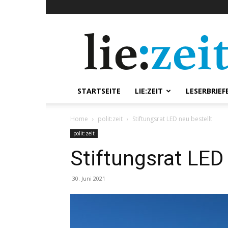
lie:zeit
online
STARTSEITE
LIE:ZEIT
LESERBRIEF
Home
polit:zeit
Stiftungsrat LED neu bestellt
polit:zeit
Stiftungsrat LED 
30. Juni 2021