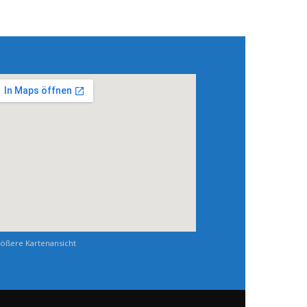
ößere Kartenansicht