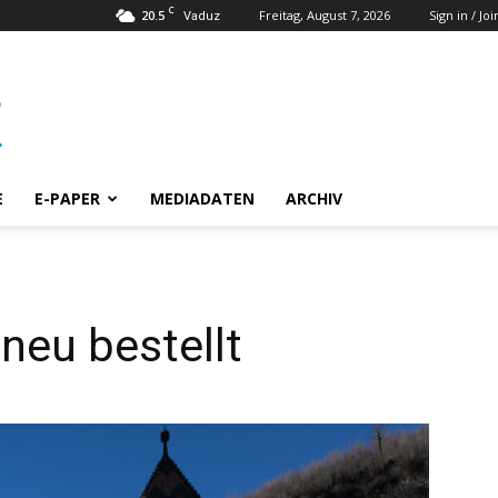
C
20.5
Freitag, August 7, 2026
Sign in / Joi
Vaduz
E
E-PAPER
MEDIADATEN
ARCHIV
neu bestellt