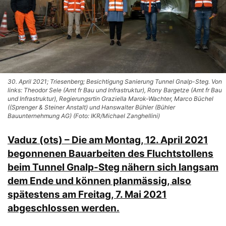
30. April 2021; Triesenberg; Besichtigung Sanierung Tunnel Gnalp-Steg. Von
links: Theodor Sele (Amt fr Bau und Infrastruktur), Rony Bargetze (Amt fr Bau
und Infrastruktur), Regierungsrtin Graziella Marok-Wachter, Marco Büchel
((Sprenger & Steiner Anstalt) und Hanswalter Bühler (Bühler
Bauunternehmung AG) (Foto: IKR/Michael Zanghellini)
Vaduz (ots) – Die am Montag, 12. April 2021
begonnenen Bauarbeiten des Fluchtstollens
beim Tunnel Gnalp-Steg nähern sich langsam
dem Ende und können planmässig, also
spätestens am Freitag, 7. Mai 2021
abgeschlossen werden.