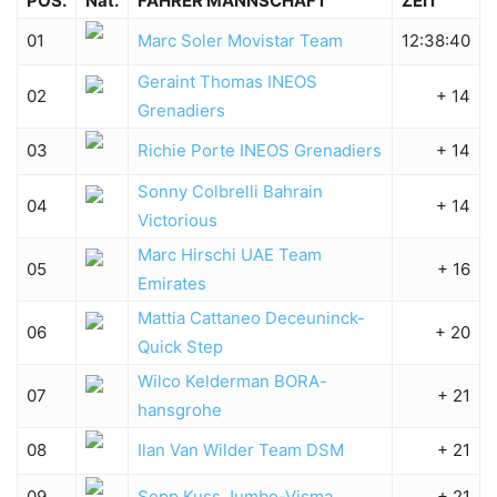
POS.
Nat.
FAHRER MANNSCHAFT
ZEIT
01
Marc Soler
Movistar Team
12:38:40
Geraint Thomas
INEOS
02
+ 14
Grenadiers
03
Richie Porte
INEOS Grenadiers
+ 14
Sonny Colbrelli
Bahrain
04
+ 14
Victorious
Marc Hirschi
UAE Team
05
+ 16
Emirates
Mattia Cattaneo
Deceuninck-
06
+ 20
Quick Step
Wilco Kelderman
BORA-
07
+ 21
hansgrohe
08
Ilan Van Wilder
Team DSM
+ 21
09
Sepp Kuss
Jumbo-Visma
+ 21