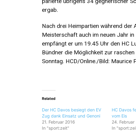
parierte übrigens 34 gegnerischer S
ergab.
Nach drei Heimpartien während der 
Meisterschaft auch im neuen Jahr in 
empfängt er um 19.45 Uhr den HC Lug
Bündner die Möglichkeit zur raschen
Sonntag. HCD/Online./Bild: Maurice 
Related
Der HC Davos besiegt den EV
HC Davos fe
Zug dank Einsatz und Genoni
vom Eis
21. Februar 2016
24. Februar
In "sport:zeit"
In "sport:zei