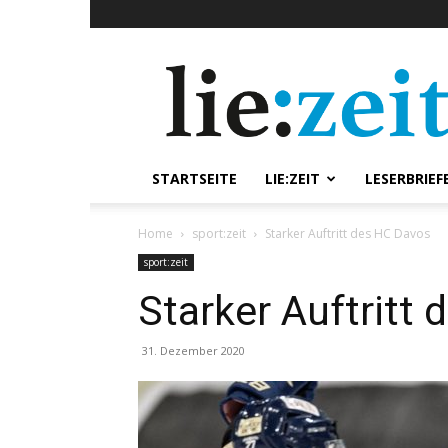
lie:zeit
online
STARTSEITE
LIE:ZEIT
LESERBRIEF
Home
sport:zeit
Starker Auftritt des HC Davos
sport:zeit
Starker Auftritt
31. Dezember 2020