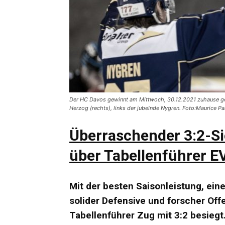
Der HC Davos gewinnt am Mittwoch, 30.12.2021 zuhause geg
Herzog (rechts), links der jubelnde Nygren. Foto:Maurice Pa
Überraschender 3:2-Si
über Tabellenführer E
Mit der besten Saisonleistung, e
solider Defensive und forscher Of
Tabellenführer Zug mit 3:2 besiegt