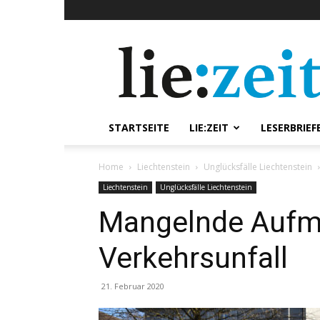
lie:zeit
online
STARTSEITE
LIE:ZEIT
LESERBRIEF
Home
Liechtenstein
Unglücksfälle Liechtenstein
Liechtenstein
Unglücksfälle Liechtenstein
Mangelnde Aufme
Verkehrsunfall
21. Februar 2020