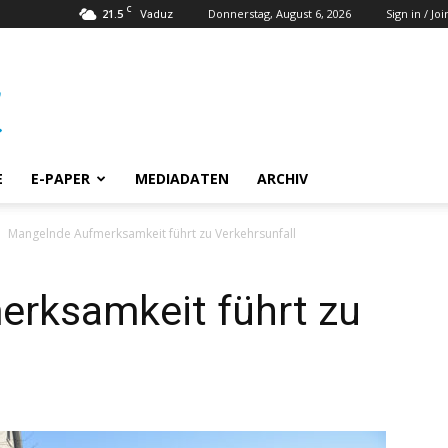
C
21.5
Donnerstag, August 6, 2026
Sign in / Joi
Vaduz
E
E-PAPER
MEDIADATEN
ARCHIV
Mangelnde Aufmerksamkeit führt zu Verkehrsunfall
rksamkeit führt zu