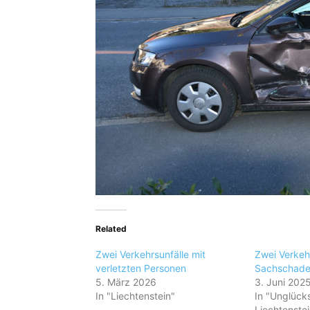
Related
Zwei Verkehrsunfälle mit
Zwei Verkehr
verletzten Personen
Sachschad
5. März 2026
3. Juni 202
In "Liechtenstein"
In "Unglücks
Liechtenstei