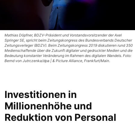
Mathias Döpfner, BDZV-Präsident und Vorstandsvorsitzender der Axel
Springer SE, spricht beim Zeitungskongress des Bundesverbands Deutscher
Zeitungsverleger (BDZV). Beim Zeitungskongress 2019 diskutieren rund 350
Medienschaffende über die Zukunft digitaler und gedruckter Medien und die
Bedeutung konstanter Veränderung im Rahmen des digitalen Wandels. Foto:
Bernd von Jutrczenka/dpa | & Picture Alliance, Frankfurt/Main.
Investitionen in
Millionenhöhe und
Reduktion von Personal