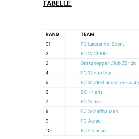
TABELLE
RANG
TEAM
01
FC Lausanne-Sport
2
FC Wil 1900
3
Grasshopper Club Zürich
4
FC Winterthur
5
FC Stade-Lausanne-Ouch
6
SC Kriens
7
FC Vaduz
8
FC Schaffhausen
9
FC Aarau
10
FC Chiasso