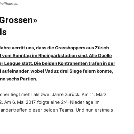
chaffhausen.
«Grossen»
ls
n Jahre verrät uns, dass die Grasshoppers aus Zürich
l vom Sonntag im Rheinparkstadion sind. Alle Duelle
 League statt. Die beiden Kontrahenten trafen in der
aufeinander, wobei Vaduz drei Siege feiern konnte,
nn sechs Partien.
cher liegt mehr als zwei Jahre zurück. Am 11. März
2. Am 6. Mai 2017 folgte eine 2:4-Niederlage im
inandertreffen dieser beiden Teams. Und nun erstmals