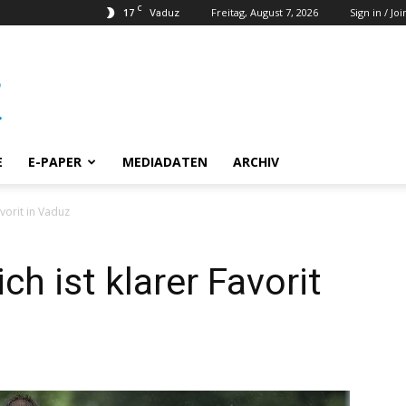
C
17
Freitag, August 7, 2026
Sign in / Joi
Vaduz
E
E-PAPER
MEDIADATEN
ARCHIV
vorit in Vaduz
h ist klarer Favorit