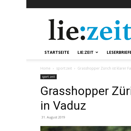
lie:zeit
online
STARTSEITE
LIE:ZEIT
LESERBRIEF
Home
sport:zeit
Grasshopper Zürich ist klarer Fa
sport:zeit
Grasshopper Züric
in Vaduz
31. August 2019