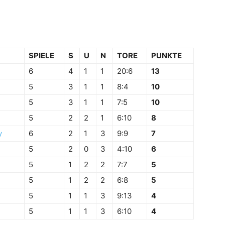
SPIELE
S
U
N
TORE
PUNKTE
6
4
1
1
20:6
13
5
3
1
1
8:4
10
5
3
1
1
7:5
10
5
2
2
1
6:10
8
y
6
2
1
3
9:9
7
5
2
0
3
4:10
6
5
1
2
2
7:7
5
5
1
2
2
6:8
5
5
1
1
3
9:13
4
5
1
1
3
6:10
4