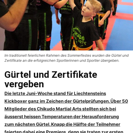
Im traditionell feierlichen Rahmen des Sommerfestes wurden die Gürtel und
Zertifikate an die erfolgreichen Sportlerinnen und Sportler übergeben.
Gürtel und Zertifikate
vergeben
Die letzte Juni-Woche stand für Liechtensteins
Kickboxer ganz im Zeichen der Gürtelprüfungen. Über 50
Mitglieder des Chikudo Martial Arts stellten sich bei
äusserst heissen Temperaturen der Herausforderung
zum nächsten Gürtel. Knapp die Hälfte der Teilnehmer
feierten dabei eine Premiere, denn sie traten zur ersten