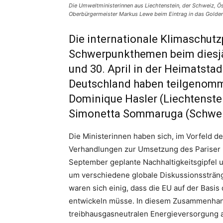
Die Umweltministerinnen aus Liechtenstein, der Schweiz, 
Oberbürgermeister Markus Lewe beim Eintrag in das Golde
Die internationale Klimaschut
Schwerpunkthemen beim diesjä
und 30. April in der Heimatst
Deutschland haben teilgenomm
Dominique Hasler (Liechtenstei
Simonetta Sommaruga (Schwei
Die Ministerinnen haben sich, im Vorfeld 
Verhandlungen zur Umsetzung des Pariser K
September geplante Nachhaltigkeitsgipfel 
um verschiedene globale Diskussionssträng
waren sich einig, dass die EU auf der Basi
entwickeln müsse. In diesem Zusammenhang v
treibhausgasneutralen Energieversorgung a