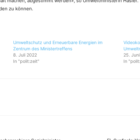
t machen, abgestimmt werden», so Umweltministerin Hasler. Sie
aden zu können.
Umweltschutz und Erneuerbare Energien im
Videoko
Zentrum des Ministertreffens
Umweltm
8. Juli 2022
25. Jun
In "polit:zeit"
In "polit