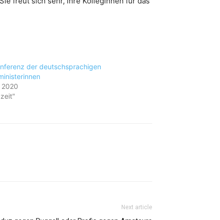
 freut sich sehr, ihre Kolleginnen für das
nferenz der deutschsprachigen
inisterinnen
i 2020
:zeit"
Next article