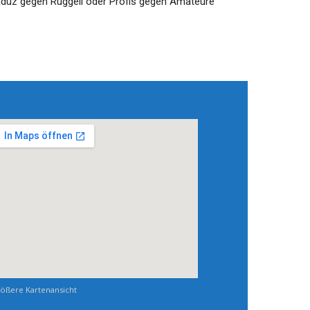
aduz gegen Ruggell oder Profis gegen Amateure
ößere Kartenansicht