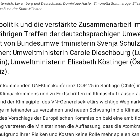
Österreich, Luxemburg und Deutschland: Dominique Hasler, Simonetta Sommaruga, Elis
ne Buch der Stadt Münster
zpolitik und die verstärkte Zusammenarbeit i
hrigen Treffen der deutschsprachigen Umwel
adt von Bundesumweltministerin Svenja Schulz
en: Umweltministerin Carole Dieschbourg (L
n); Umweltministerin Elisabeth Köstinger (Ös
z).
der kommenden UN-Klimakonferenz COP 25 in Santiago (Chile) 
limaabkommens und zu Fortschritten im Klimaschutz ausgetaus
und der Klimagipfel des VN-Generalsekretärs wichtige Wegmark
e miteinander zu verzahnen und neuen Schwung in die Klimade
s des Vorschlags der Europäischen Kommission bald eine ambitio
ertreten die Ministerinnen die Auffassung, dass die Atomkraf
ufgrund ihrer Risiken und Kosten keine Rolle mehr spielen kan