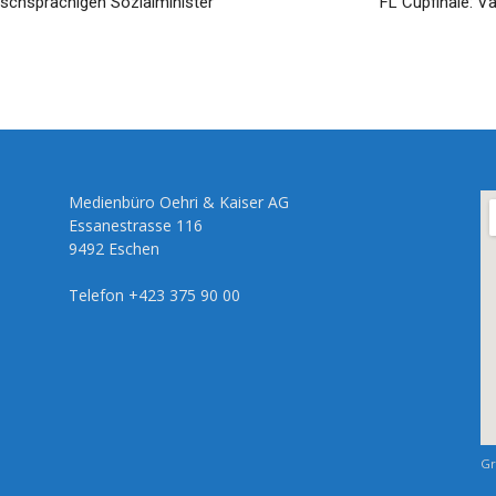
tschsprachigen Sozialminister
FL Cupfinale: V
Medienbüro Oehri & Kaiser AG
Essanestrasse 116
9492 Eschen
Telefon +423 375 90 00
Gr