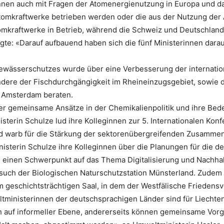
rinnen auch mit Fragen der Atomenergienutzung in Europa und
tomkraftwerke betrieben werden oder die aus der Nutzung der 
omkraftwerke in Betrieb, während die Schweiz und Deutschlan
e: «Darauf aufbauend haben sich die fünf Ministerinnen darauf
Gewässerschutzes wurde über eine Verbesserung der internat
ere der Fischdurchgängigkeit im Rheineinzugsgebiet, sowie d
n Amsterdam beraten.
er gemeinsame Ansätze in der Chemikalienpolitik und ihre Be
terin Schulze lud ihre Kolleginnen zur 5. Internationalen K
d warb für die Stärkung der sektorenübergreifenden Zusammen
sterin Schulze ihre Kolleginnen über die Planungen für die de
 einen Schwerpunkt auf das Thema Digitalisierung und Nachhalt
ch der Biologischen Naturschutzstation Münsterland. Zudem t
m geschichtsträchtigen Saal, in dem der Westfälische Friedens
nisterinnen der deutschsprachigen Länder sind für Liechtens
sch auf informeller Ebene, andererseits können gemeinsame V