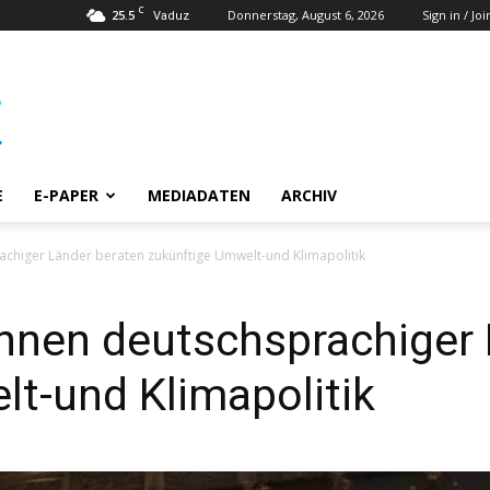
C
25.5
Donnerstag, August 6, 2026
Sign in / Joi
Vaduz
E
E-PAPER
MEDIADATEN
ARCHIV
chiger Länder beraten zukünftige Umwelt-und Klimapolitik
nnen deutschsprachiger 
t-und Klimapolitik