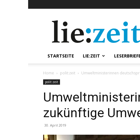
lie:zeit
online
STARTSEITE
LIE:ZEIT
LESERBRIEF
Home
polit:zeit
Umweltministerinnen deutschspra
polit:zeit
Umweltministeri
zukünftige Umwel
30. April 2019