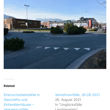
Related
Einbruchsdiebstähle in
Verkehrsunfälle, 26.08.2021
Geschäfts-und
26. August 2021
Einfamilienhäuser –
In "Unglücksfälle
Verkehrsunfälle
Liechtenstein"