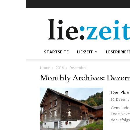
lie:zeit
online
STARTSEITE
LIE:ZEIT
LESERBRIEF
Home
2018
Dezember
Monthly Archives: Dezem
Der Plan
30. Dezemb
Gemeindes
Ende Novem
der Erfolg