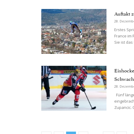
Auftakt 
28. Dezemb
Erstes Spr
France im 
Sie ist das 
Eishocke
Schwache
28. Dezemb
Fünf länger
eingebracht
Zupancic. O