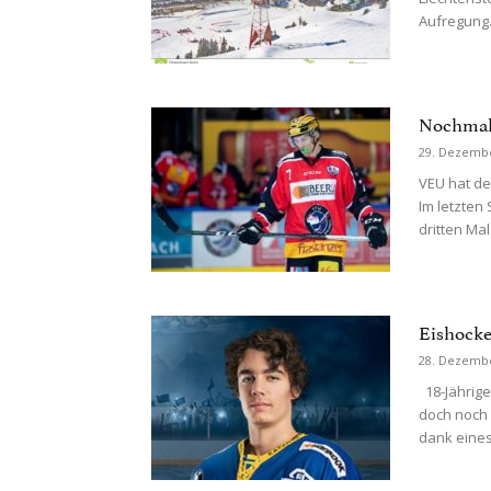
Aufregung.
Nochmals
29. Dezemb
VEU hat de
Im letzten
dritten Mal
Eishocke
28. Dezemb
18-Jährige
doch noch 
dank eines 