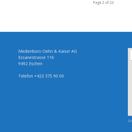
Page 2 of 23
Medienbüro Oehri & Kaiser AG
Essanestrasse 116
9492 Eschen
Telefon +423 375 90 00
Gr