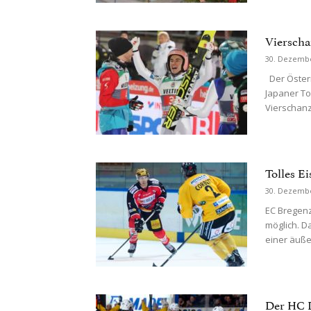
Vierscha
30. Dezemb
Der Österr
Japaner To
Vierschanz
Tolles E
30. Dezemb
EC Bregenze
möglich. D
einer äußer
Der HC D