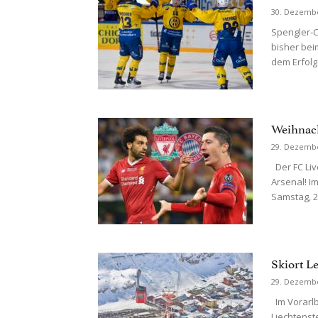
30. Dezemb
Spengler-C
bisher bei
dem Erfolg
Weihnach
29. Dezemb
Der FC Liv
Arsenal! I
Samstag, 2
Skiort L
29. Dezemb
Im Vorarlb
Liechtenst