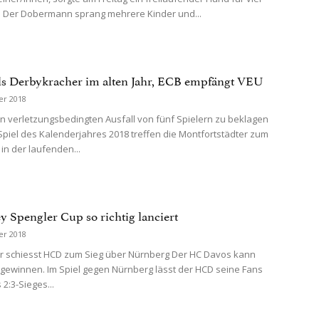
 Der Dobermann sprang mehrere Kinder und...
 Derbykracher im alten Jahr, ECB empfängt VEU
er 2018
n verletzungsbedingten Ausfall von fünf Spielern zu beklagen
 Spiel des Kalenderjahres 2018 treffen die Montfortstädter zum
 in der laufenden...
y Spengler Cup so richtig lanciert
er 2018
r schiesst HCD zum Sieg über Nürnberg Der HC Davos kann
gewinnen. Im Spiel gegen Nürnberg lässt der HCD seine Fans
2:3-Sieges...