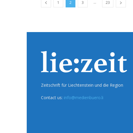
...
1
2
3
23
Zeitschrift für Liechtenstein und die Region
Contact us:
info@medienbuero.li