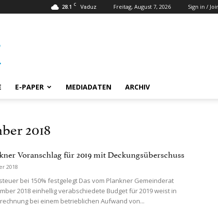
C
28.1
Freitag, August 7, 2026
Sign in / Joi
Vaduz
E
E-PAPER
MEDIADATEN
ARCHIV
ber 2018
kner Voranschlag für 2019 mit Deckungsüberschuss
er 2018
teuer bei 150% festgelegt Das vom Plankner Gemeinderat
ber 2018 einhellig verabschiedete Budget für 2019 weist in
srechnung bei einem betrieblichen Aufwand von...