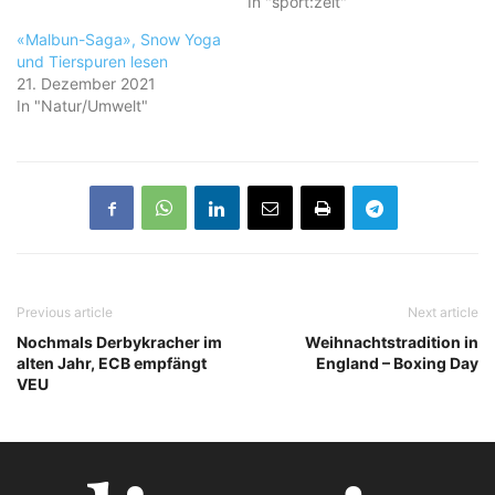
In "sport:zeit"
«Malbun-Saga», Snow Yoga
und Tierspuren lesen
21. Dezember 2021
In "Natur/Umwelt"
Previous article
Next article
Nochmals Derbykracher im
Weihnachtstradition in
alten Jahr, ECB empfängt
England – Boxing Day
VEU