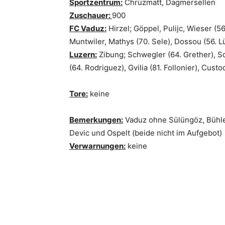
Sportzentrum:
Chrüzmatt, Dagmersellen
Zuschauer:
900
FC Vaduz:
Hirzel; Göppel, Pulijc, Wieser (5
Muntwiler, Mathys (70. Sele), Dossou (56. Lü
Luzern:
Zibung; Schwegler (64. Grether), S
(64. Rodriguez), Gvilia (81. Follonier), Cust
Tore:
keine
Bemerkungen:
Vaduz ohne Sülüngöz, Bühler
Devic und Ospelt (beide nicht im Aufgebot)
Verwarnungen:
keine