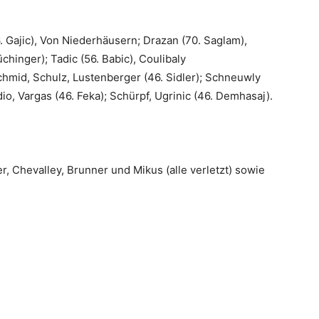
6. Gajic), Von Niederhäusern; Drazan (70. Saglam),
chinger); Tadic (56. Babic), Coulibaly
chmid, Schulz, Lustenberger (46. Sidler); Schneuwly
odio, Vargas (46. Feka); Schürpf, Ugrinic (46. Demhasaj).
, Chevalley, Brunner und Mikus (alle verletzt) sowie