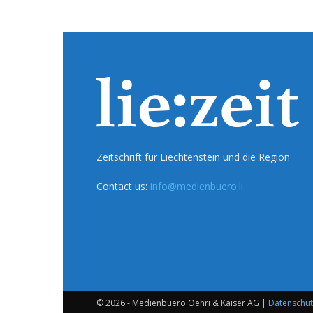
Zeitschrift für Liechtenstein und die Region
Contact us:
info@medienbuero.li
© 2026 - Medienbuero Oehri & Kaiser AG |
Datenschut