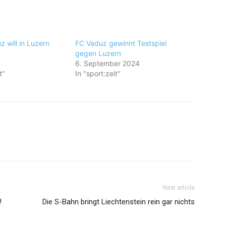
 will in Luzern
FC Vaduz gewinnt Testspiel
gegen Luzern
7
6. September 2024
t"
In "sport:zeit"
Next article
!
Die S-Bahn bringt Liechtenstein rein gar nichts