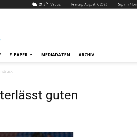
C
21.5
Freitag, August 7, 2026
Sign in / Joi
Vaduz
E
E-PAPER
MEDIADATEN
ARCHIV
Eindruck
terlässt guten