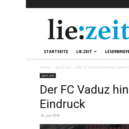
lie:zeit
online
STARTSEITE
LIE:ZEIT
LESERBRIEF
Home
sport:zeit
Der FC Vaduz hinterlässt guten 
sport:zeit
Der FC Vaduz hin
Eindruck
30. Juni 2018