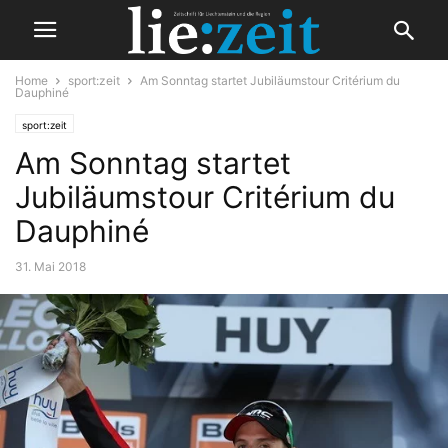
Home
sport:zeit
Am Sonntag startet Jubiläumstour Critérium du
Dauphiné
sport:zeit
Am Sonntag startet
Jubiläumstour Critérium du
Dauphiné
31. Mai 2018