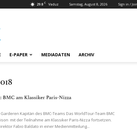
C
29.8
Samstag, August 8, 2026
Sign in / Joi
Vaduz
E
E-PAPER
MEDIADATEN
ARCHIV
2018
: BMC am Klassiker Paris-Nizza
 Garderen Kapitän des BMC-Teams Das WorldTour-Team BMC
aison mit der Teilnahme am Klassiker Paris-Nizza fortsetzen.
rektor Fabio Baldato in einer Medienmitteilung...