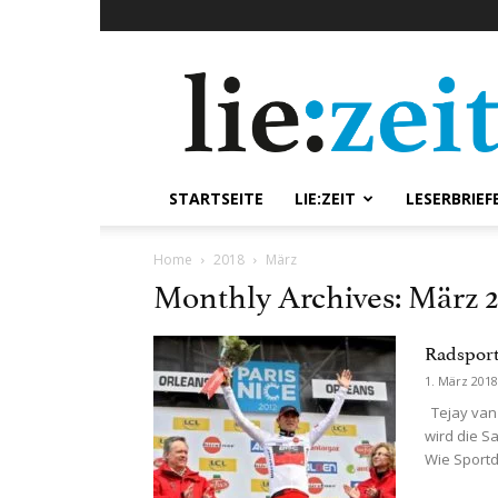
lie:zeit
online
STARTSEITE
LIE:ZEIT
LESERBRIEF
Home
2018
März
Monthly Archives: März 
Radsport
1. März 2018
Tejay van
wird die S
Wie Sportdi