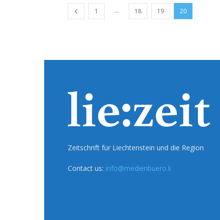
...
1
18
19
20
Zeitschrift für Liechtenstein und die Region
Contact us:
info@medienbuero.li