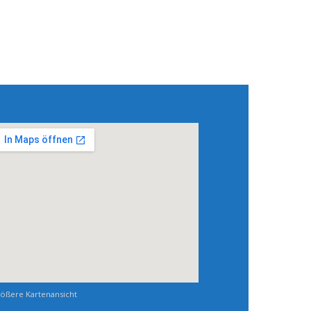
ößere Kartenansicht