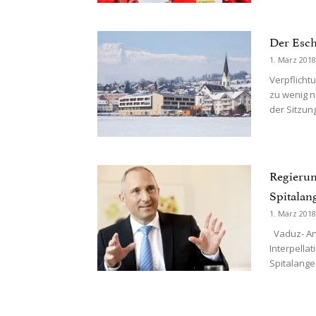
Der Esch
1. März 2018
Verpflicht
zu wenig n
der Sitzung
Regierun
Spitalan
1. März 2018
Vaduz- An 
Interpella
Spitalanges