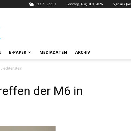
C
33.1
Sonntag, August 9, 2026
Sign in / Joi
Vaduz
E
E-PAPER
MEDIADATEN
ARCHIV
 Liechtenstein
reffen der M6 in