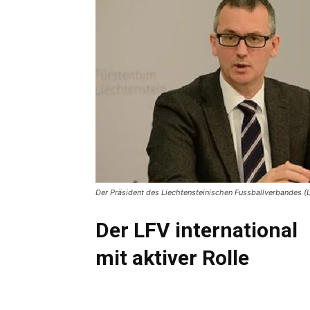
Der Präsident des Liechtensteinischen Fussballverbandes (L
Der LFV international
mit aktiver Rolle