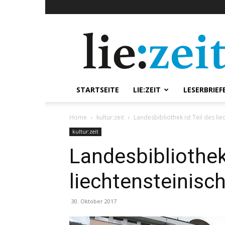
lie:zeit
online
STARTSEITE
LIE:ZEIT
LESERBRIEF
Home
kultur:zeit
Landesbibliothek ist Teil des li
kultur:zeit
Landesbibliothek 
liechtensteinisc
30. Oktober 2017