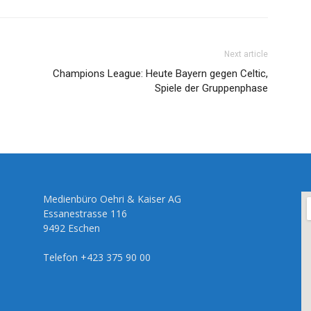
Next article
Champions League: Heute Bayern gegen Celtic,
Spiele der Gruppenphase
Medienbüro Oehri & Kaiser AG
Essanestrasse 116
9492 Eschen
Telefon +423 375 90 00