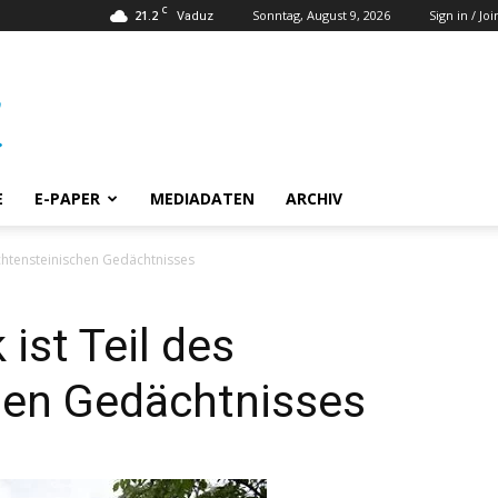
C
21.2
Sonntag, August 9, 2026
Sign in / Joi
Vaduz
E
E-PAPER
MEDIADATEN
ARCHIV
echtensteinischen Gedächtnisses
ist Teil des
hen Gedächtnisses