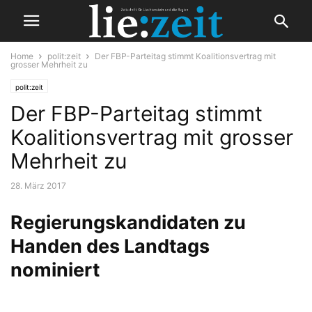
Home
polit:zeit
Der FBP-Parteitag stimmt Koalitionsvertrag mit
grosser Mehrheit zu
polit:zeit
Der FBP-Parteitag stimmt
Koalitionsvertrag mit grosser
Mehrheit zu
28. März 2017
Regierungskandidaten zu
Handen des Landtags
nominiert