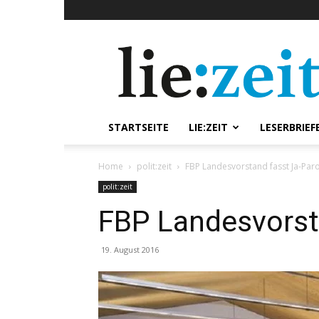
lie:zeit
online
STARTSEITE
LIE:ZEIT
LESERBRIEF
Home
polit:zeit
FBP Landesvorstand fasst Ja-Par
polit:zeit
FBP Landesvorst
19. August 2016