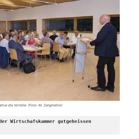
ive die Vorteile. (Foto: M. Zanghellini)
der Wirtschafskammer gutgeheissen
