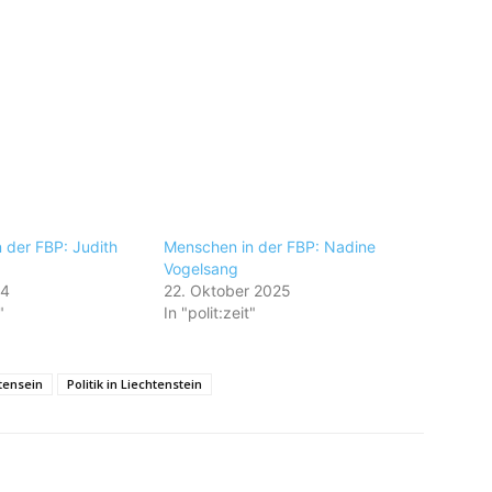
 der FBP: Judith
Menschen in der FBP: Nadine
Vogelsang
24
22. Oktober 2025
"
In "polit:zeit"
tensein
Politik in Liechtenstein