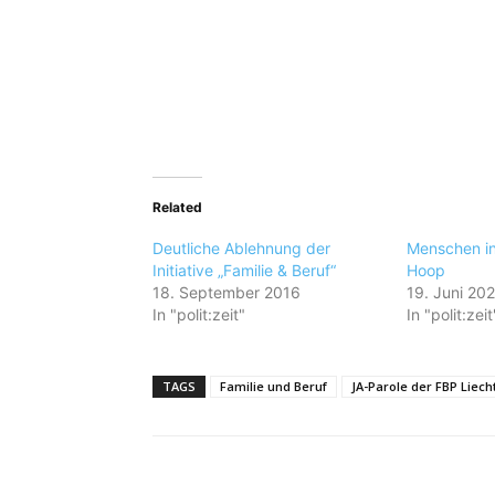
Related
Deutliche Ablehnung der
Menschen in
Initiative „Familie & Beruf“
Hoop
18. September 2016
19. Juni 20
In "polit:zeit"
In "polit:zeit
TAGS
Familie und Beruf
JA-Parole der FBP Liech