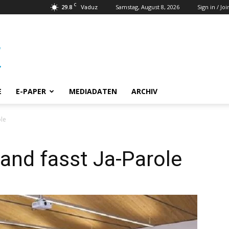
C
29.8
Samstag, August 8, 2026
Sign in / Joi
Vaduz
E
E-PAPER
MEDIADATEN
ARCHIV
ole
and fasst Ja-Parole