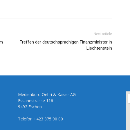
Next article
um
Treffen der deutschsprachigen Finanzminister in
Liechtenstein
Medienbüro Oehri & Kaiser AG
Essanestrasse 116
9492 Eschen
Telefon +423 375 90 00