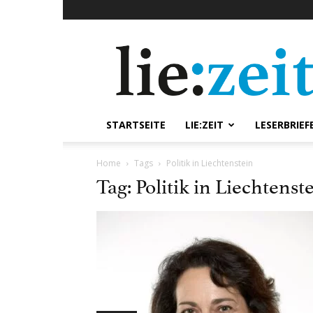
lie:zeit
online
STARTSEITE
LIE:ZEIT
LESERBRIEF
Home
Tags
Politik in Liechtenstein
Tag: Politik in Liechtenst