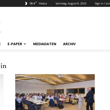
C
18.4
Samstag, August 8, 2026
Sign in / Joi
Vaduz
E
E-PAPER
MEDIADATEN
ARCHIV
ein