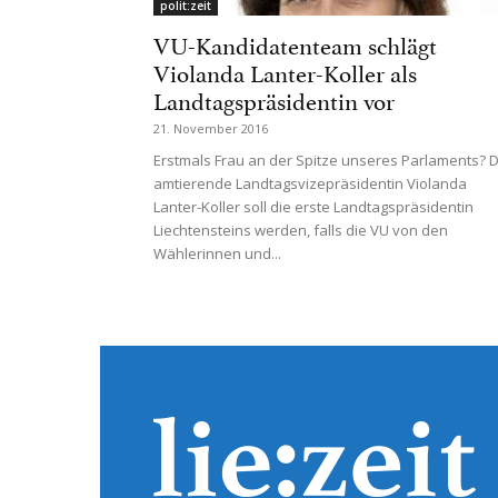
polit:zeit
VU-Kandidatenteam schlägt
Violanda Lanter-Koller als
Landtagspräsidentin vor
21. November 2016
Erstmals Frau an der Spitze unseres Parlaments? D
amtierende Landtagsvizepräsidentin Violanda
Lanter-Koller soll die erste Landtagspräsidentin
Liechtensteins werden, falls die VU von den
Wählerinnen und...