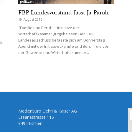
polit:zeit
FBP Landesvorstand fasst Ja-Parole
19. August 2016
"Familie und Beruf¨": Initiative der
Wirtschafskammer gutgeheissen Der FBP-
Landesausschuss befasste sich am Donnerstag
ie
Abend mit der Initiative „Familie und Beruf“, die von
der Gewerbe-und Wirtschaftskammer...
Medienbüro Oehri & Kaiser AG
Essanestrasse 116
9492 Eschen