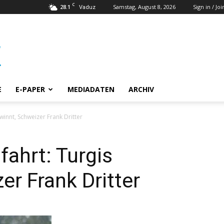
C
28.1
Samstag, August 8, 2026
Sign in / Joi
Vaduz
E
E-PAPER
MEDIADATEN
ARCHIV
innt, Schweizer Frank Dritter
ahrt: Turgis
er Frank Dritter