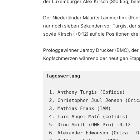
der Luxemburger Alex Kirsch (Stölting) bele
Der Niederländer Maurits Lammertink (Roomp
nur noch sieben Sekunden vor Turgis, der s
sowie Kirsch (+0:12) auf die Positionen drei
Prologgewinner Jempy Drucker (BMC), der i
Kopfschmerzen während der heutigen Etapp
Tageswertung
 1. Anthony Turgis (Cofidis)

 2. Christopher Juul Jensen (Orica
 3. Mathias Frank (IAM) 

 4. Luis Angel Maté (Cofidis)

 5. Dion Smith (ONE Pro) +0:12

 6. Alexander Edmonson (Orica – Gr