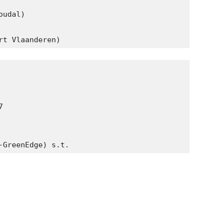
udal) 

rt Vlaanderen)
 

-GreenEdge) s.t.