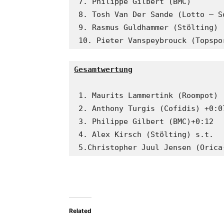
 7. Philippe Gilbert (BMC) 

 8. Tosh Van Der Sande (Lotto – So
 9. Rasmus Guldhammer (Stölting) 

 10. Pieter Vanspeybrouck (Topspo
Gesamtwertung
 1. Maurits Lammertink (Roompot) 

 2. Anthony Turgis (Cofidis) +0:07
 3. Philippe Gilbert (BMC)+0:12 

 4. Alex Kirsch (Stölting) s.t.

 5.Christopher Juul Jensen (Orica
Related