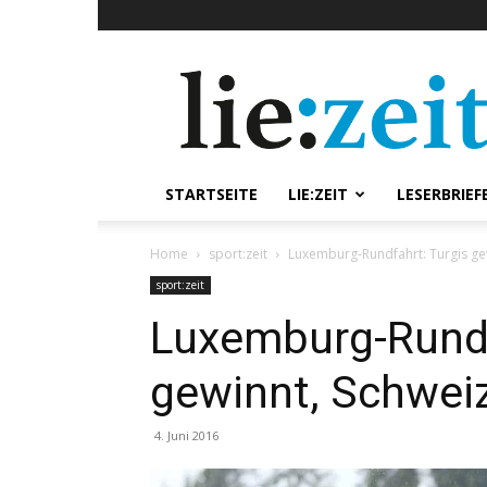
lie:zeit
online
STARTSEITE
LIE:ZEIT
LESERBRIEF
Home
sport:zeit
Luxemburg-Rundfahrt: Turgis gew
sport:zeit
Luxemburg-Rundf
gewinnt, Schweiz
4. Juni 2016