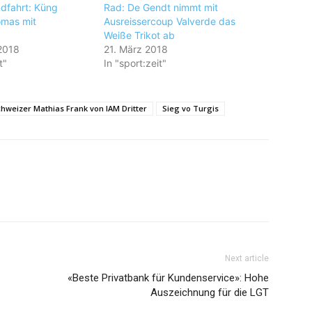
dfahrt: Küng
Rad: De Gendt nimmt mit
omas mit
Ausreissercoup Valverde das
Weiße Trikot ab
 2018
21. März 2018
t"
In "sport:zeit"
hweizer Mathias Frank von IAM Dritter
Sieg vo Turgis
Next article
«Beste Privatbank für Kundenservice»: Hohe
Auszeichnung für die LGT