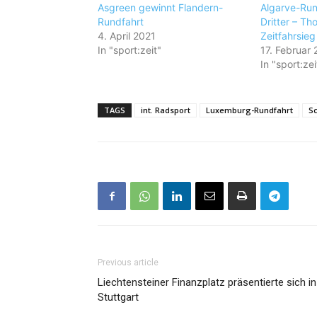
Asgreen gewinnt Flandern-
Algarve-Run
Rundfahrt
Dritter – Th
4. April 2021
Zeitfahrsieg
In "sport:zeit"
17. Februar
In "sport:zei
TAGS
int. Radsport
Luxemburg-Rundfahrt
Sc
Previous article
Liechtensteiner Finanzplatz präsentierte sich in
Stuttgart