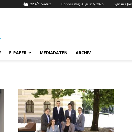
C
22.4
Donnerstag, August 6, 2026
Sign in / Joi
Vaduz
E
E-PAPER
MEDIADATEN
ARCHIV