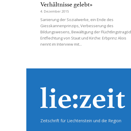
Verhältnisse gelebt»
4. Dezember 2015
Sanierung der Sozialwerke, ein Ende des
Giesskannenprinzips, Verbesserung des
Bildungswesens, Bewältigung der Flüchtlingstragöd
Entflechtung von Staat und Kirche: Erbprinz Alois
nennt im Interview mit...
Zeitschrift für Liechtenstein und die Region