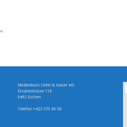
ie,
Medienbüro Oehri & Kaiser AG
Essanestrasse 116
9492 Eschen
Telefon +423 375 90 00