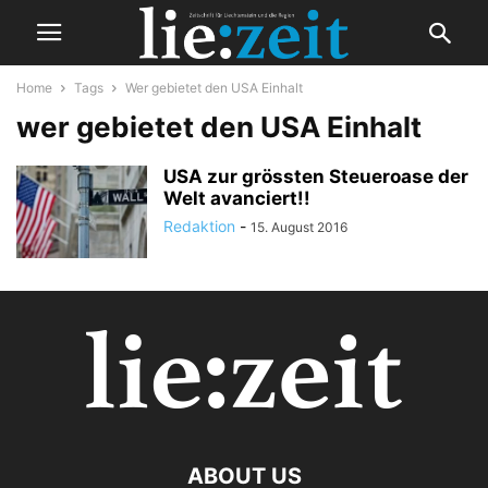
Home
Tags
Wer gebietet den USA Einhalt
wer gebietet den USA Einhalt
USA zur grössten Steueroase der
Welt avanciert!!
Redaktion
-
15. August 2016
ABOUT US